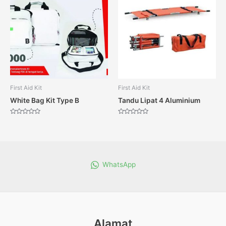
First Aid Kit
First Aid Kit
White Bag Kit Type B
Tandu Lipat 4 Aluminium
Dinilai
Dinilai
0
0
dari
dari
5
5
WhatsApp
Alamat