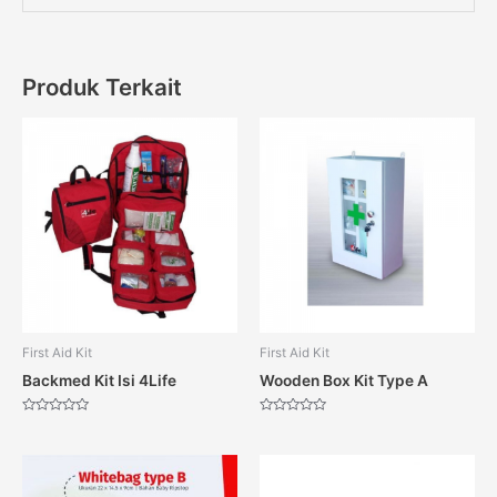
Produk Terkait
First Aid Kit
First Aid Kit
Backmed Kit Isi 4Life
Wooden Box Kit Type A
Dinilai
Dinilai
0
0
dari
dari
5
5