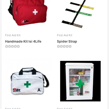
First Aid Kit
First Aid Kit
Handmade Kit Isi 4Life
Spider Strap
Dinilai
Dinilai
0
0
dari
dari
5
5