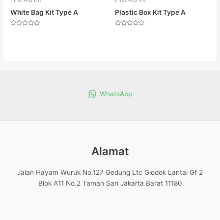
First Aid Kit
First Aid Kit
White Bag Kit Type A
Plastic Box Kit Type A
Dinilai
Dinilai
0
0
dari
dari
5
5
WhatsApp
Alamat
Jalan Hayam Wuruk No.127 Gedung Ltc Glodok Lantai Gf 2
Blok A11 No.2 Taman Sari Jakarta Barat 11180