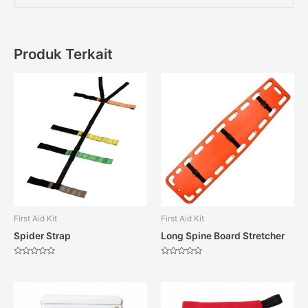
Produk Terkait
First Aid Kit
First Aid Kit
Spider Strap
Long Spine Board Stretcher
Dinilai
Dinilai
0
0
dari
dari
5
5