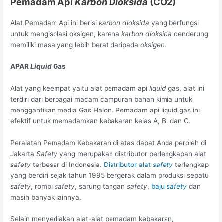
Pemadam Api
Karbon Dioksida
(CO2)
Alat Pemadam Api ini berisi
karbon dioksida
yang berfungsi
untuk mengisolasi oksigen, karena
karbon dioksida
cenderung
memiliki masa yang lebih berat daripada
oksigen
.
APAR
Liquid
Gas
Alat yang keempat yaitu alat pemadam api
liquid
gas, alat ini
terdiri dari berbagai macam campuran bahan kimia untuk
menggantikan media Gas Halon. Pemadam api liquid gas ini
efektif untuk memadamkan kebakaran kelas A, B, dan C.
Peralatan Pemadam Kebakaran di atas dapat Anda peroleh di
Jakarta
Safety
yang merupakan distributor perlengkapan alat
safety
terbesar di Indonesia.
Distributor alat
safety
terlengkap
yang berdiri sejak tahun 1995 bergerak dalam produksi sepatu
safety
, rompi
safety
, sarung tangan
safety
,
baju
safety
dan
masih banyak lainnya.
Selain menyediakan alat-alat pemadam kebakaran,