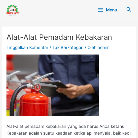
Lewati
Post
Main
Cari
Menu
ke
navigation
Menu
konten
Alat-Alat Pemadam Kebakaran
Tinggalkan Komentar
/
Tak Berkategori
/ Oleh
admin
Alat-alat pemadam kebakaran yang ada harus Anda ketahui.
Kebakaran adalah suatu keadaan ketika api menyala, baik kecil