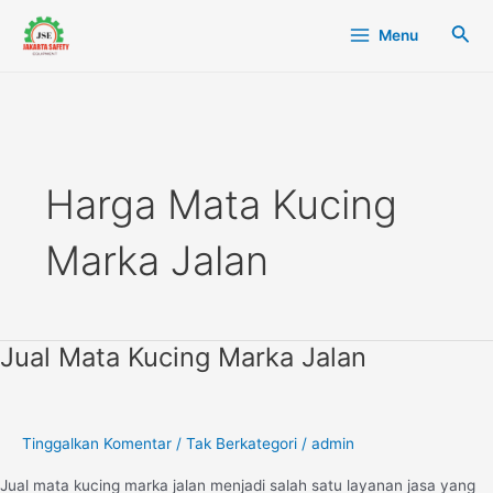
Lewati
Main
Cari
Menu
ke
Menu
konten
Harga Mata Kucing
Marka Jalan
Jual Mata Kucing Marka Jalan
Jual
Mata
Kucing
Marka
Tinggalkan Komentar
/
Tak Berkategori
/
admin
Jalan
Jual mata kucing marka jalan menjadi salah satu layanan jasa yang