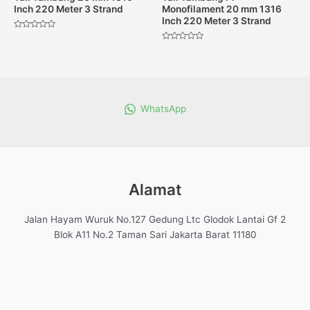
Inch 220 Meter 3 Strand
Monofilament 20 mm 1316
Inch 220 Meter 3 Strand
Dinilai
0
Dinilai
dari
0
5
dari
5
WhatsApp
Alamat
Jalan Hayam Wuruk No.127 Gedung Ltc Glodok Lantai Gf 2
Blok A11 No.2 Taman Sari Jakarta Barat 11180