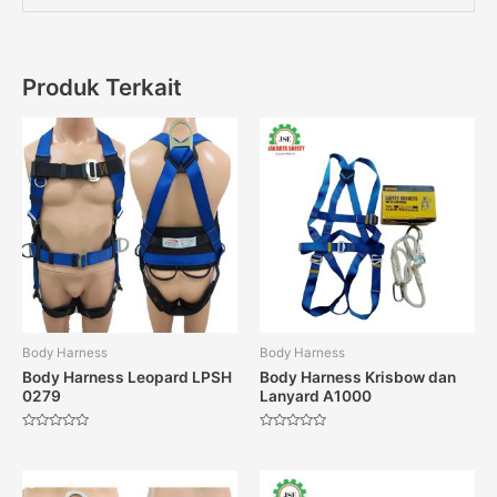
Produk Terkait
Body Harness
Body Harness
Body Harness Leopard LPSH
Body Harness Krisbow dan
0279
Lanyard A1000
Dinilai
Dinilai
0
0
dari
dari
5
5