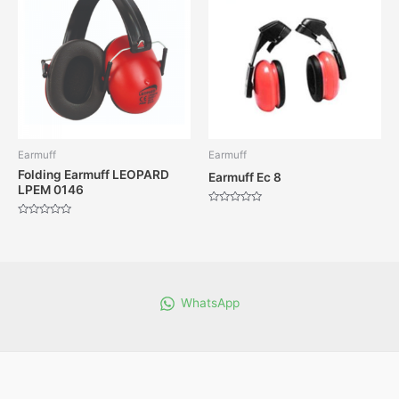
Earmuff
Earmuff
Folding Earmuff LEOPARD
Earmuff Ec 8
LPEM 0146
Dinilai
0
Dinilai
dari
0
5
dari
5
WhatsApp