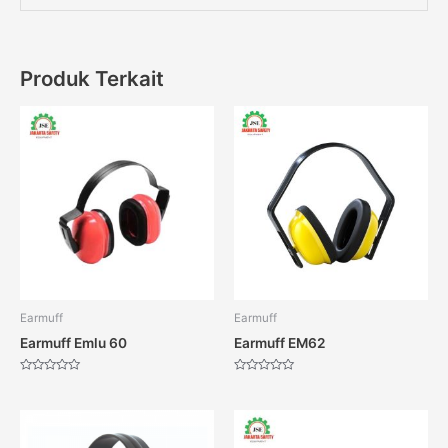
Produk Terkait
Earmuff
Earmuff
Earmuff Emlu 60
Earmuff EM62
Dinilai
Dinilai
0
0
dari
dari
5
5