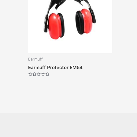
Earmuff
Earmuff Protector EM54
Dinilai
0
dari
5