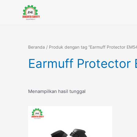
Lewati
ke
konten
Beranda
/ Produk dengan tag “Earmuff Protector EM5
Earmuff Protector
Menampilkan hasil tunggal