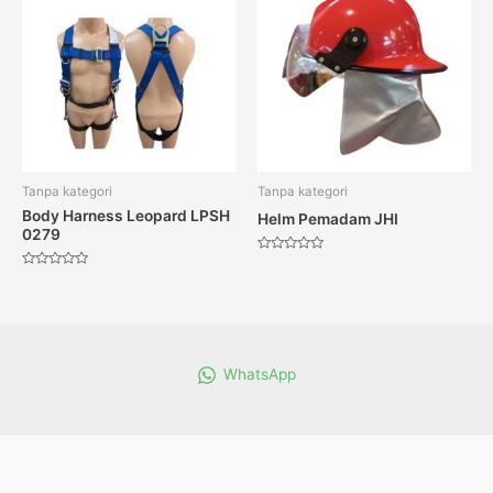
Tanpa kategori
Tanpa kategori
Body Harness Leopard LPSH
Helm Pemadam JHI
0279
Dinilai
0
Dinilai
dari
0
5
dari
5
WhatsApp