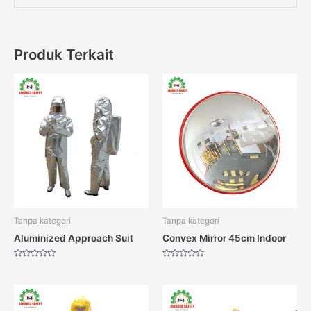
Produk Terkait
Tanpa kategori
Tanpa kategori
Aluminized Approach Suit
Convex Mirror 45cm Indoor
Dinilai
Dinilai
0
0
dari
dari
5
5