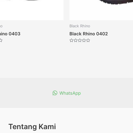
no
Black Rhino
hino 0403
Black Rhino 0402
Dinilai
0
dari
5
WhatsApp
Tentang Kami