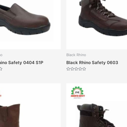
no
Black Rhino
hino Safety 0404 S1P
Black Rhino Safety 0603
Dinilai
0
dari
5