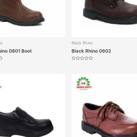
no
Black Rhino
hino 0801 Boot
Black Rhino 0602
Dinilai
0
dari
5