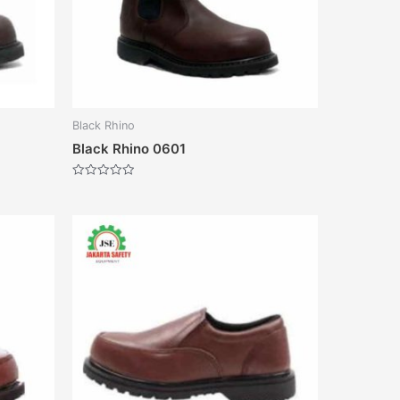
Black Rhino
Black Rhino 0601
Dinilai
0
dari
5