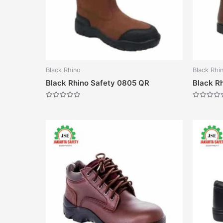
Black Rhino
Black Rhi
Black Rhino Safety 0805 QR
Black R
Dinilai
Dinilai
0
0
dari
dari
5
5