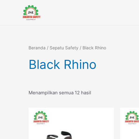
Diurutkan
Lewati
menurut
ke
yang
terbaru
konten
Beranda
/
Sepatu Safety
/ Black Rhino
Black Rhino
Menampilkan semua 12 hasil