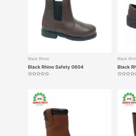
Black Rhino
Black Rhi
Black Rhino Safety 0604
Black R
Dinilai
Dinilai
0
0
dari
dari
5
5