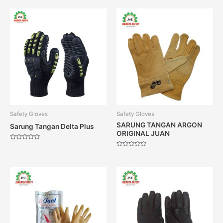
dari
dari
5
5
Safety Gloves
Safety Gloves
SARUNG TANGAN ARGON
Sarung Tangan Delta Plus
ORIGINAL JUAN
Dinilai
0
Dinilai
dari
0
5
dari
5