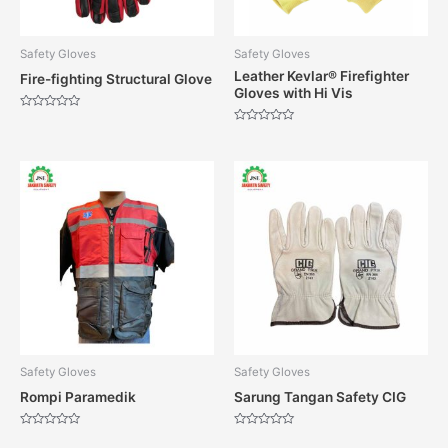
Safety Gloves
Safety Gloves
Leather Kevlar® Firefighter
Fire-fighting Structural Glove
Gloves with Hi Vis
Dinilai
0
Dinilai
dari
0
5
dari
5
Safety Gloves
Safety Gloves
Rompi Paramedik
Sarung Tangan Safety CIG
Dinilai
Dinilai
0
0