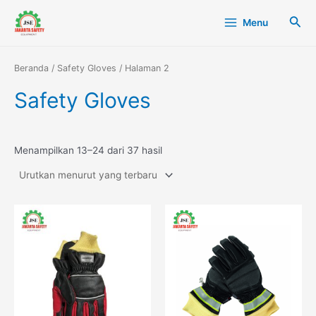
Diurutkan
Lewati
Main
menurut
Cari
yang
Menu
ke
terbaru
Menu
konten
Beranda
/
Safety Gloves
/ Halaman 2
Safety Gloves
Menampilkan 13–24 dari 37 hasil