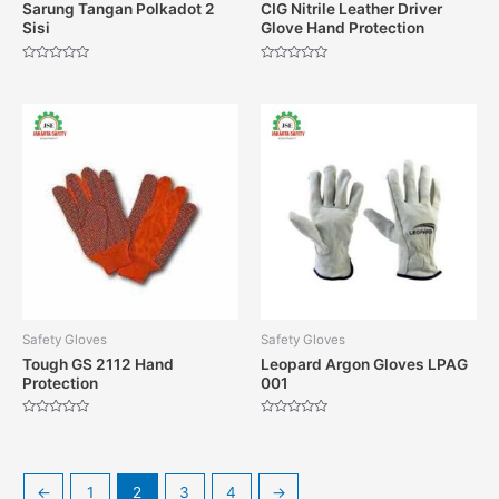
Sarung Tangan Polkadot 2
CIG Nitrile Leather Driver
Sisi
Glove Hand Protection
Dinilai
Dinilai
0
0
dari
dari
5
5
Safety Gloves
Safety Gloves
Tough GS 2112 Hand
Leopard Argon Gloves LPAG
Protection
001
Dinilai
Dinilai
0
0
dari
dari
5
5
←
1
2
3
4
→