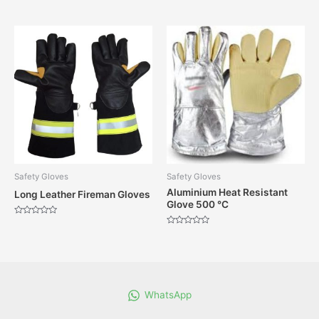
Dinilai
Dinilai
0
0
dari
dari
5
5
Safety Gloves
Safety Gloves
Aluminium Heat Resistant
Long Leather Fireman Gloves
Glove 500 °C
Dinilai
0
Dinilai
dari
0
5
dari
5
WhatsApp