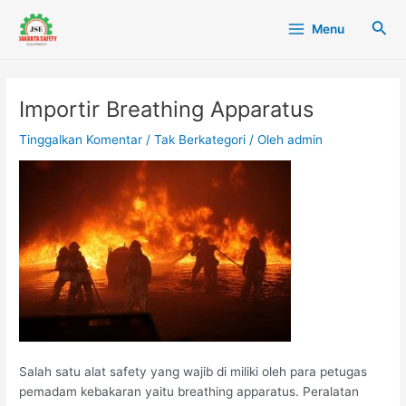
Lewati
Post
Main
Cari
Menu
ke
navigation
Menu
konten
Importir Breathing Apparatus
Tinggalkan Komentar
/
Tak Berkategori
/ Oleh
admin
Salah satu alat safety yang wajib di miliki oleh para petugas
pemadam kebakaran yaitu breathing apparatus. Peralatan