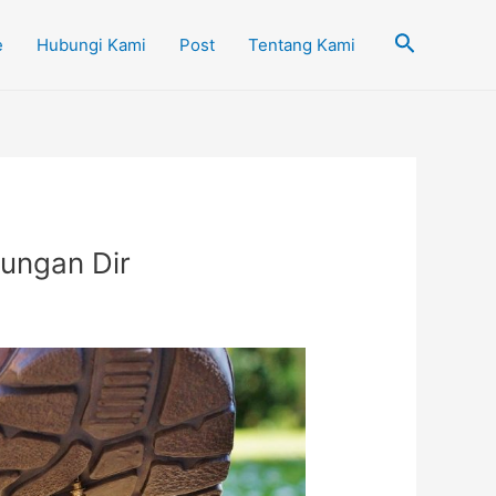
Cari
e
Hubungi Kami
Post
Tentang Kami
dungan Dir