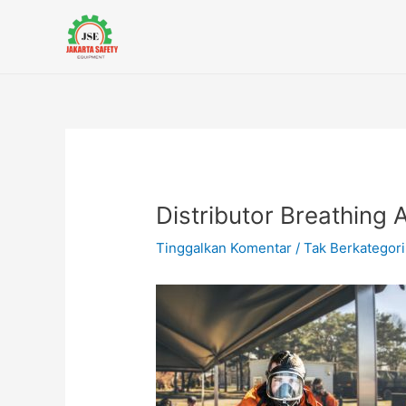
Lewati
Post
ke
navigation
konten
Distributor Breathing
Tinggalkan Komentar
/
Tak Berkategori