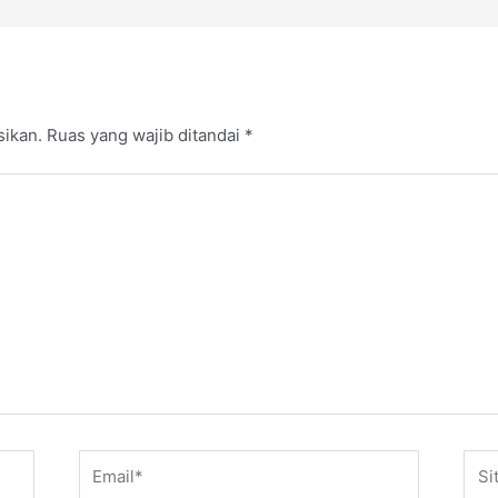
sikan.
Ruas yang wajib ditandai
*
Email*
Situ
web