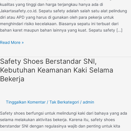
kualitas yang tinggi dan harga terjangkau hanya ada di
Jakartasafety.co.id. Sepatu safety adalah salah satu alat pelindung
diri atau APD yang harus di gunakan oleh para pekerja untuk
menghindari risiko kecelakaan. Biasanya sepatu ini terbuat dari
bahan karet maupun bahan lainnya yang kuat. Sepatu safety […]
Read More »
Safety Shoes Berstandar SNI,
Safety
Shoes
Kebutuhan Keamanan Kaki Selama
Berstandar
Bekerja
SNI,
Kebutuhan
Keamanan
Kaki
Tinggalkan Komentar
/
Tak Berkategori
/
admin
Selama
Bekerja
Safety shoes berfungsi untuk melindungi kaki dari bahaya yang ada
selama melakukan aktivitas bekerja. Karena itu, safety shoes
berstandar SNI dengan regulasinya wajib dan penting untuk kita