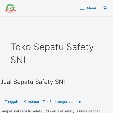
Lewati
Main
Cari
Menu
ke
Menu
konten
Toko Sepatu Safety
SNI
Jual Sepatu Safety SNI
Jual
Sepatu
Safety
SNI
Tinggalkan Komentar
/
Tak Berkategori
/
admin
Tempat jual sepatu safety SNI dan alat safety lainnya dengan