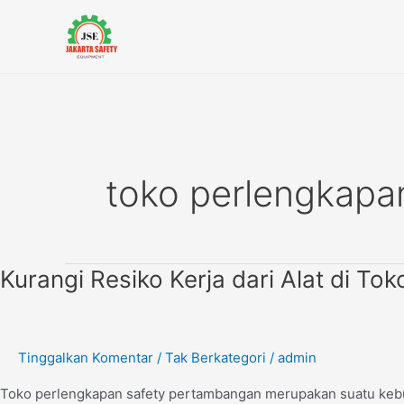
Lewati
ke
konten
toko perlengkap
Kurangi
Kurangi Resiko Kerja dari Alat di T
Resiko
Kerja
dari
Tinggalkan Komentar
/
Tak Berkategori
/
admin
Alat
di
Toko perlengkapan safety pertambangan merupakan suatu kebut
Toko