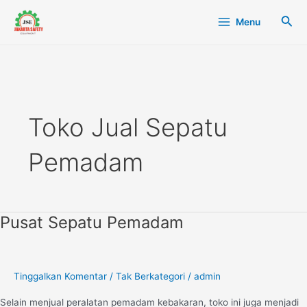
Lewati
Main
Cari
Menu
ke
Menu
konten
Toko Jual Sepatu
Pemadam
Pusat Sepatu Pemadam
Pusat
Sepatu
Pemadam
Tinggalkan Komentar
/
Tak Berkategori
/
admin
Selain menjual peralatan pemadam kebakaran, toko ini juga menjadi