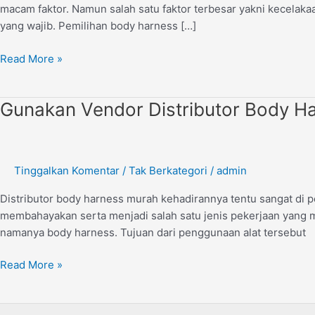
macam faktor. Namun salah satu faktor terbesar yakni kecelakaa
yang wajib. Pemilihan body harness […]
Read More »
Gunakan
Gunakan Vendor Distributor Body H
Vendor
Distributor
Body
Tinggalkan Komentar
/
Tak Berkategori
/
admin
Harness
Murah
Distributor body harness murah kehadirannya tentu sangat di p
agar
membahayakan serta menjadi salah satu jenis pekerjaan yang m
Keselamatan
namanya body harness. Tujuan dari penggunaan alat tersebut
Terjaga
Read More »