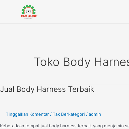
Lewati
ke
konten
Toko Body Harnes
Jual
Jual Body Harness Terbaik
Body
Harness
Terbaik
Tinggalkan Komentar
/
Tak Berkategori
/
admin
Keberadaan tempat jual body harness terbaik yang menjamin sesu