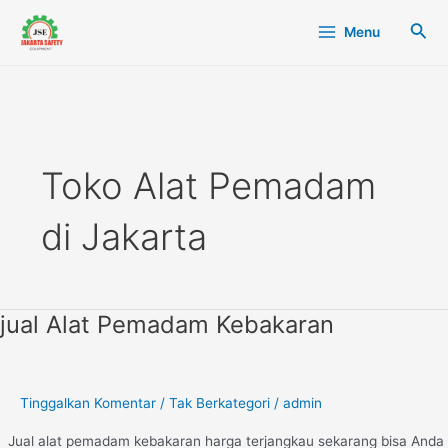
Lewati
Main
Cari
Menu
ke
Menu
konten
Toko Alat Pemadam
di Jakarta
jual Alat Pemadam Kebakaran
jual
Alat
Pemadam
Kebakaran
Tinggalkan Komentar
/
Tak Berkategori
/
admin
Jual alat pemadam kebakaran harga terjangkau sekarang bisa Anda