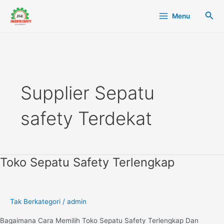
Lewati
Main
Cari
Menu
ke
Menu
konten
Supplier Sepatu
safety Terdekat
Toko Sepatu Safety Terlengkap
Toko
Sepatu
Safety
Terlengkap
Tak Berkategori
/
admin
Bagaimana Cara Memilih Toko Sepatu Safety Terlengkap Dan