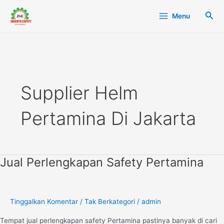
Lewati
Main
Cari
Menu
ke
Menu
konten
Supplier Helm
Pertamina Di Jakarta
Jual Perlengkapan Safety Pertamina
Jual
Perlengkapan
Safety
Pertamina
Tinggalkan Komentar
/
Tak Berkategori
/
admin
Tempat jual perlengkapan safety Pertamina pastinya banyak di cari