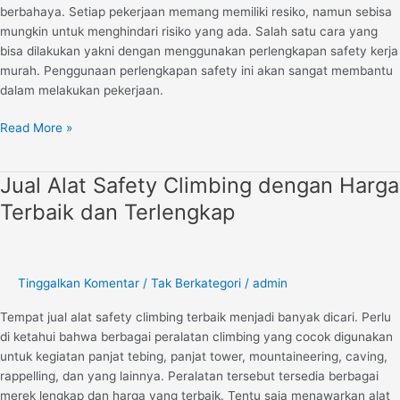
berbahaya. Setiap pekerjaan memang memiliki resiko, namun sebisa
mungkin untuk menghindari risiko yang ada. Salah satu cara yang
bisa dilakukan yakni dengan menggunakan perlengkapan safety kerja
murah. Penggunaan perlengkapan safety ini akan sangat membantu
dalam melakukan pekerjaan.
Read More »
Jual Alat Safety Climbing dengan Harga
Jual
Alat
Terbaik dan Terlengkap
Safety
Climbing
dengan
Harga
Tinggalkan Komentar
/
Tak Berkategori
/
admin
Terbaik
Tempat jual alat safety climbing terbaik menjadi banyak dicari. Perlu
dan
di ketahui bahwa berbagai peralatan climbing yang cocok digunakan
Terlengkap
untuk kegiatan panjat tebing, panjat tower, mountaineering, caving,
rappelling, dan yang lainnya. Peralatan tersebut tersedia berbagai
merek lengkap dan harga yang terbaik. Tentu saja menawarkan alat