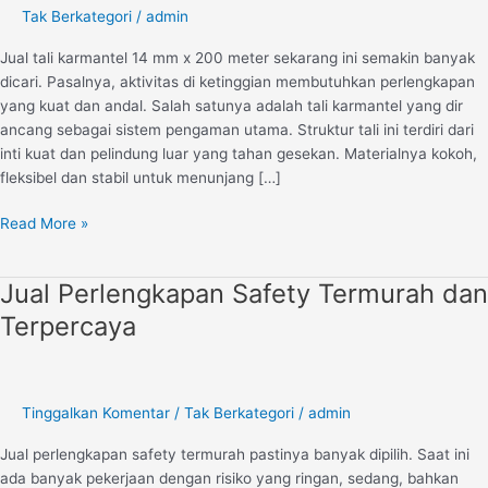
200
Tak Berkategori
/
admin
Meter,
Ideal
Jual tali karmantel 14 mm x 200 meter sekarang ini semakin banyak
untuk
dicari. Pasalnya, aktivitas di ketinggian membutuhkan perlengkapan
Rappeling
yang kuat dan andal. Salah satunya adalah tali karmantel yang dir
dan
ancang sebagai sistem pengaman utama. Struktur tali ini terdiri dari
Mountain
inti kuat dan pelindung luar yang tahan gesekan. Materialnya kokoh,
Climbing
fleksibel dan stabil untuk menunjang […]
Read More »
Jual Perlengkapan Safety Termurah dan
Jual
Perlengkapan
Terpercaya
Safety
Termurah
dan
Terpercaya
Tinggalkan Komentar
/
Tak Berkategori
/
admin
Jual perlengkapan safety termurah pastinya banyak dipilih. Saat ini
ada banyak pekerjaan dengan risiko yang ringan, sedang, bahkan