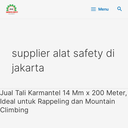
Lewati
Main
Cari
Menu
ke
Menu
konten
supplier alat safety di
jakarta
Jual Tali Karmantel 14 Mm x 200 Meter,
Jual
Tali
Ideal untuk Rappeling dan Mountain
Karmantel
Climbing
14
Mm
x