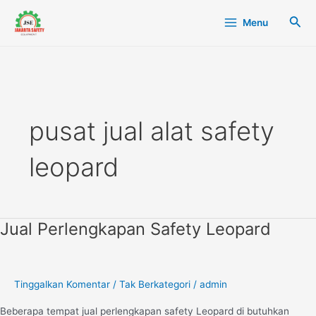
Lewati
Main
Cari
Menu
ke
Menu
konten
pusat jual alat safety
leopard
Jual Perlengkapan Safety Leopard
Jual
Perlengkapan
Safety
Leopard
Tinggalkan Komentar
/
Tak Berkategori
/
admin
Beberapa tempat jual perlengkapan safety Leopard di butuhkan