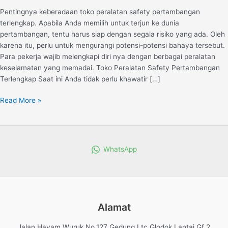
Kebutuhan
Pentingnya keberadaan toko peralatan safety pertambangan
Anda
terlengkap. Apabila Anda memilih untuk terjun ke dunia
pertambangan, tentu harus siap dengan segala risiko yang ada. Oleh
karena itu, perlu untuk mengurangi potensi-potensi bahaya tersebut.
Para pekerja wajib melengkapi diri nya dengan berbagai peralatan
keselamatan yang memadai. Toko Peralatan Safety Pertambangan
Terlengkap Saat ini Anda tidak perlu khawatir […]
Read More »
WhatsApp
Alamat
Jalan Hayam Wuruk No.127 Gedung Ltc Glodok Lantai Gf 2