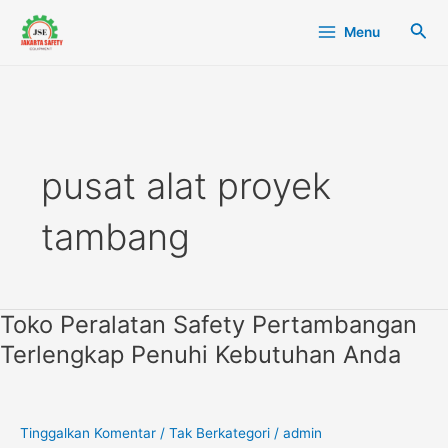
Lewati
Main
Cari
Menu
ke
Menu
konten
pusat alat proyek
tambang
Toko Peralatan Safety Pertambangan
Toko
Peralatan
Terlengkap Penuhi Kebutuhan Anda
Safety
Pertambangan
Terlengkap
Penuhi
Tinggalkan Komentar
/
Tak Berkategori
/
admin