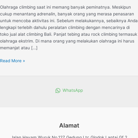
Produk
Olahraga climbing saat ini memang banyak peminatnya. Meskipun
Terlengkap
cukup menantang adrenalin, banyak orang yang merasa penasaran
untuk mencoba aktivitas ini. Sebelum melakukannya, sebaiknya Anda
lengkapi terlebih dahulu peralatan climbing dengan mencarinya di
toko jual alat climbing Bali. Panjat tebing atau rock climbing termasuk
olahraga ekstrim. Di mana orang yang melakukan olahraga ini harus
memanjat atau […]
Read More »
WhatsApp
Alamat
Jalan Hayam Wuruk No.127 Gedung Ltc Glodok Lantai Gf 2