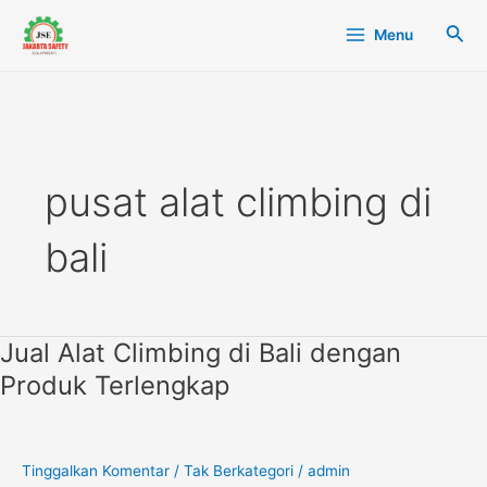
Lewati
Main
Cari
Menu
ke
Menu
konten
pusat alat climbing di
bali
Jual Alat Climbing di Bali dengan
Jual
Alat
Produk Terlengkap
Climbing
di
Bali
dengan
Tinggalkan Komentar
/
Tak Berkategori
/
admin