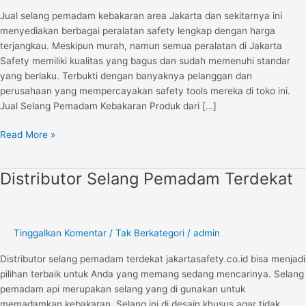
Lengkap
Jual selang pemadam kebakaran area Jakarta dan sekitarnya ini
dan
menyediakan berbagai peralatan safety lengkap dengan harga
Murah
terjangkau. Meskipun murah, namun semua peralatan di Jakarta
Safety memiliki kualitas yang bagus dan sudah memenuhi standar
yang berlaku. Terbukti dengan banyaknya pelanggan dan
perusahaan yang mempercayakan safety tools mereka di toko ini.
Jual Selang Pemadam Kebakaran Produk dari […]
Read More »
Distributor Selang Pemadam Terdekat
Distributor
Selang
Pemadam
Terdekat
Tinggalkan Komentar
/
Tak Berkategori
/
admin
Distributor selang pemadam terdekat jakartasafety.co.id bisa menjadi
pilihan terbaik untuk Anda yang memang sedang mencarinya. Selang
pemadam api merupakan selang yang di gunakan untuk
memadamkan kebakaran. Selang ini di desain khusus agar tidak