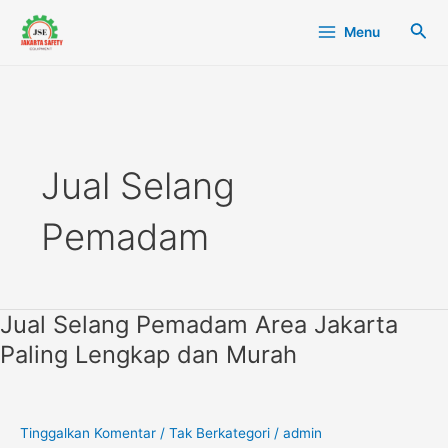
Lewati
Main
Cari
Menu
ke
Menu
konten
Jual Selang
Pemadam
Jual Selang Pemadam Area Jakarta
Jual
Selang
Paling Lengkap dan Murah
Pemadam
Area
Jakarta
Paling
Tinggalkan Komentar
/
Tak Berkategori
/
admin