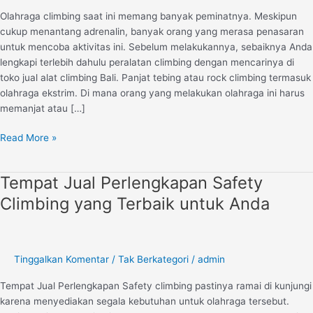
Produk
Olahraga climbing saat ini memang banyak peminatnya. Meskipun
Terlengkap
cukup menantang adrenalin, banyak orang yang merasa penasaran
untuk mencoba aktivitas ini. Sebelum melakukannya, sebaiknya Anda
lengkapi terlebih dahulu peralatan climbing dengan mencarinya di
toko jual alat climbing Bali. Panjat tebing atau rock climbing termasuk
olahraga ekstrim. Di mana orang yang melakukan olahraga ini harus
memanjat atau […]
Read More »
Tempat Jual Perlengkapan Safety
Tempat
Jual
Climbing yang Terbaik untuk Anda
Perlengkapan
Safety
Climbing
yang
Tinggalkan Komentar
/
Tak Berkategori
/
admin
Terbaik
Tempat Jual Perlengkapan Safety climbing pastinya ramai di kunjungi
untuk
karena menyediakan segala kebutuhan untuk olahraga tersebut.
Anda