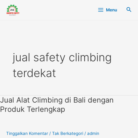
Lewati
Main
Cari
Menu
ke
Menu
konten
jual safety climbing
terdekat
Jual Alat Climbing di Bali dengan
Jual
Alat
Produk Terlengkap
Climbing
di
Bali
dengan
Tinggalkan Komentar
/
Tak Berkategori
/
admin