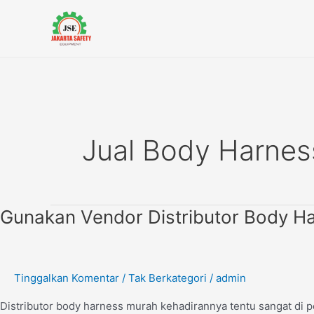
Lewati
ke
konten
Jual Body Harnes
Gunakan
Gunakan Vendor Distributor Body H
Vendor
Distributor
Body
Tinggalkan Komentar
/
Tak Berkategori
/
admin
Harness
Murah
Distributor body harness murah kehadirannya tentu sangat di p
agar