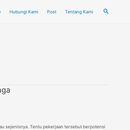
Cari
e
Hubungi Kami
Post
Tentang Kami
aga
au sejenisnya. Tentu pekerjaan tersebut berpotensi