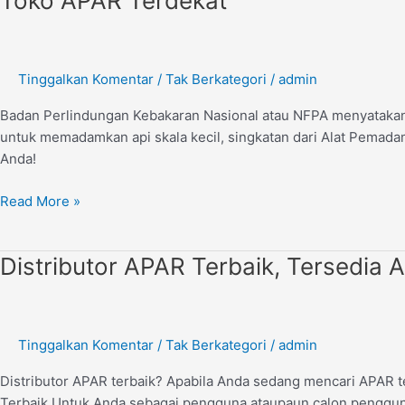
Toko APAR Terdekat
APAR
Terdekat
Tinggalkan Komentar
/
Tak Berkategori
/
admin
Badan Perlindungan Kebakaran Nasional atau NFPA menyatakan p
untuk memadamkan api skala kecil, singkatan dari Alat Pemad
Anda!
Read More »
Distributor
Distributor APAR Terbaik, Tersedia
APAR
Terbaik,
Tersedia
Tinggalkan Komentar
/
Tak Berkategori
/
admin
Alat
Pemadam
Distributor APAR terbaik? Apabila Anda sedang mencari APAR t
Api
Terbaik Untuk Anda sebagai pengguna ataupaun calon pengguna 