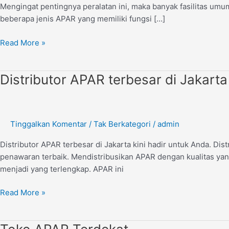
Mengingat pentingnya peralatan ini, maka banyak fasilitas um
beberapa jenis APAR yang memiliki fungsi […]
Read More »
Distributor
Distributor APAR terbesar di Jakarta
APAR
terbesar
di
Tinggalkan Komentar
/
Tak Berkategori
/
admin
Jakarta
Distributor APAR terbesar di Jakarta kini hadir untuk Anda.
penawaran terbaik. Mendistribusikan APAR dengan kualitas yang 
menjadi yang terlengkap. APAR ini
Read More »
Toko