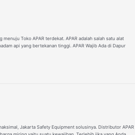
g menuju Toko APAR terdekat. APAR adalah salah satu alat
adam api yang bertekanan tinggi. APAR Wajib Ada di Dapur
ksimal, Jakarta Safety Equipment solusinya. Distributor APAR
ga miring yaitu suatu kewajiban. Terlebih jika yang Anda