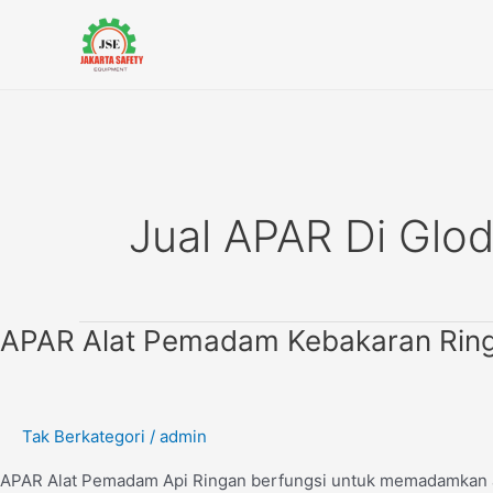
Lewati
ke
konten
Jual APAR Di Glo
APAR
APAR Alat Pemadam Kebakaran Rin
Alat
Pemadam
Kebakaran
Tak Berkategori
/
admin
Ringan
APAR Alat Pemadam Api Ringan berfungsi untuk memadamkan ap