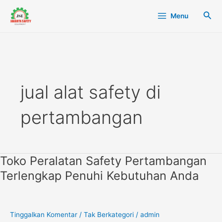
Lewati
Main
Cari
Menu
ke
Menu
konten
jual alat safety di
pertambangan
Toko Peralatan Safety Pertambangan
Toko
Peralatan
Terlengkap Penuhi Kebutuhan Anda
Safety
Pertambangan
Terlengkap
Penuhi
Tinggalkan Komentar
/
Tak Berkategori
/
admin