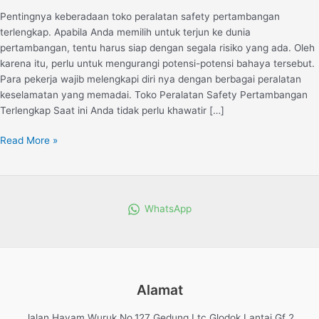
Kebutuhan
Pentingnya keberadaan toko peralatan safety pertambangan
Anda
terlengkap. Apabila Anda memilih untuk terjun ke dunia
pertambangan, tentu harus siap dengan segala risiko yang ada. Oleh
karena itu, perlu untuk mengurangi potensi-potensi bahaya tersebut.
Para pekerja wajib melengkapi diri nya dengan berbagai peralatan
keselamatan yang memadai. Toko Peralatan Safety Pertambangan
Terlengkap Saat ini Anda tidak perlu khawatir […]
Read More »
WhatsApp
Alamat
Jalan Hayam Wuruk No.127 Gedung Ltc Glodok Lantai Gf 2