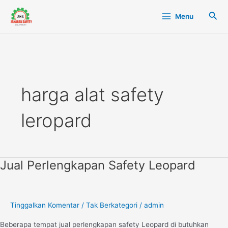
Lewati
Main
Cari
Menu
ke
Menu
konten
harga alat safety
leropard
Jual Perlengkapan Safety Leopard
Jual
Perlengkapan
Safety
Leopard
Tinggalkan Komentar
/
Tak Berkategori
/
admin
Beberapa tempat jual perlengkapan safety Leopard di butuhkan