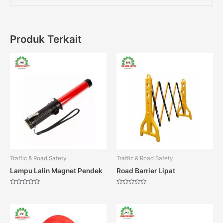
Produk Terkait
Traffic & Road Safety
Traffic & Road Safety
Lampu Lalin Magnet Pendek
Road Barrier Lipat
Dinilai
Dinilai
0
0
dari
dari
5
5