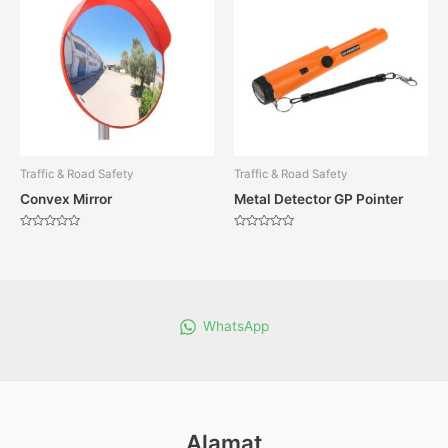
Traffic & Road Safety
Traffic & Road Safety
Convex Mirror
Metal Detector GP Pointer
Dinilai
Dinilai
0
0
dari
dari
5
5
WhatsApp
Alamat