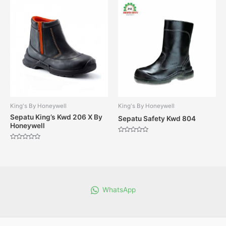
5
5
King's By Honeywell
King's By Honeywell
Sepatu King’s Kwd 206 X By
Sepatu Safety Kwd 804
Honeywell
Dinilai
0
Dinilai
dari
0
5
dari
5
WhatsApp