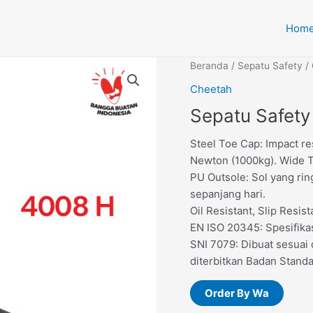
Hom
Beranda
/
Sepatu Safety
/
Cheetah
Sepatu Safet
Steel Toe Cap: Impact re
Newton (1000kg). Wide T
PU Outsole: Sol yang ri
sepanjang hari.
Oil Resistant, Slip Resist
EN ISO 20345: Spesifikas
SNI 7079: Dibuat sesuai
diterbitkan Badan Standa
Order By Wa