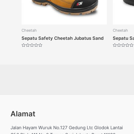
Cheetah
Cheetah
Sepatu Safety Cheetah Jubatus Sand
Sepatu S
Dinilai
Dinilai
0
0
dari
dari
5
5
Alamat
Jalan Hayam Wuruk No.127 Gedung Ltc Glodok Lantai