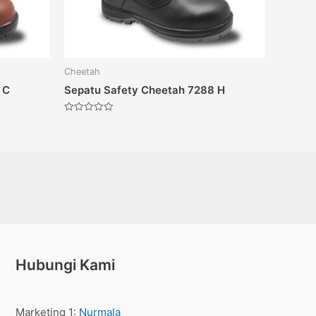
Cheetah
 C
Sepatu Safety Cheetah 7288 H
Dinilai
0
dari
5
Hubungi Kami
Marketing 1:
Nurmala