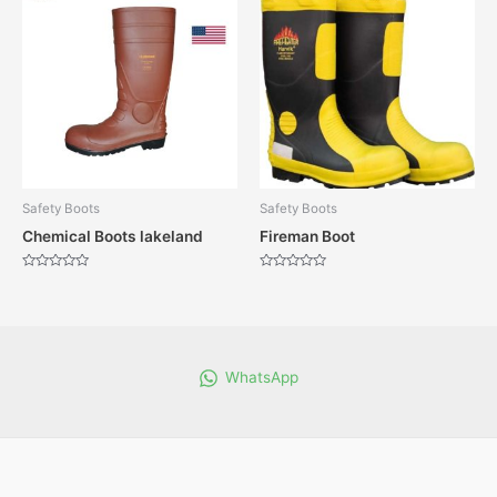
Safety Boots
Safety Boots
Chemical Boots lakeland
Fireman Boot
Dinilai
Dinilai
0
0
dari
dari
5
5
WhatsApp