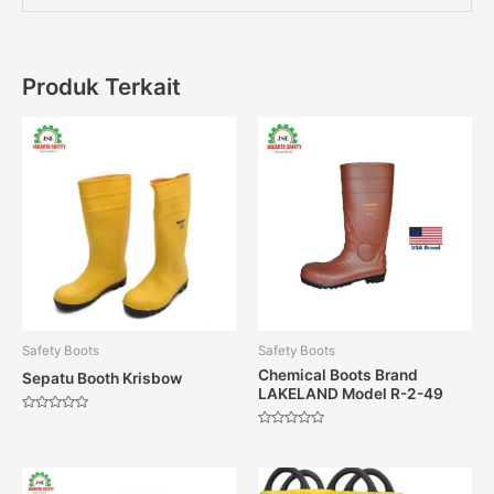
Produk Terkait
Safety Boots
Safety Boots
Chemical Boots Brand
Sepatu Booth Krisbow
LAKELAND Model R-2-49
Dinilai
0
Dinilai
dari
0
5
dari
5