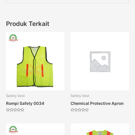
Produk Terkait
Safety Vest
Safety Vest
Rompi Safety 0034
Chemical Protective Apron
Dinilai
Dinilai
0
0
dari
dari
5
5