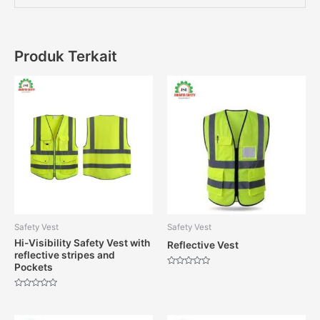
Produk Terkait
Safety Vest
Safety Vest
Hi-Visibility Safety Vest with
Reflective Vest
reflective stripes and
Pockets
Dinilai
0
dari
Dinilai
5
0
dari
5