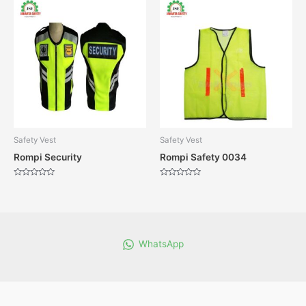
Safety Vest
Safety Vest
Rompi Security
Rompi Safety 0034
Dinilai
Dinilai
0
0
dari
dari
5
5
WhatsApp