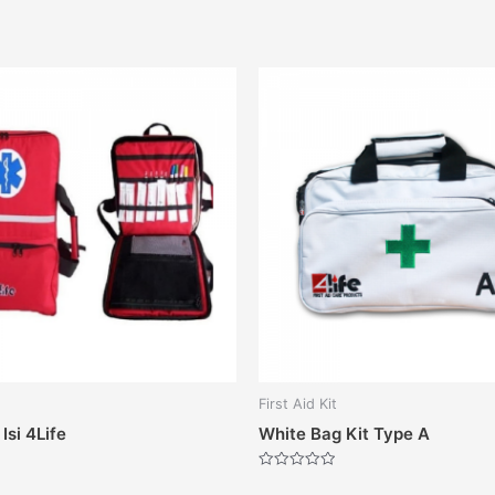
First Aid Kit
Isi 4Life
White Bag Kit Type A
Dinilai
0