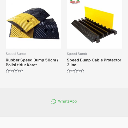
Speed Bumb
Speed Bumb
Rubber Speed Bump 50cm /
Speed Bump Cable Protector
Polisi tidur Karet
3line
Dinilai
Dinilai
0
0
dari
dari
5
5
WhatsApp