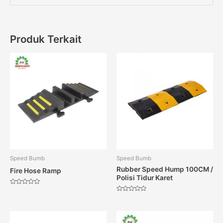
Produk Terkait
Speed Bumb
Speed Bumb
Rubber Speed Hump 100CM /
Fire Hose Ramp
Polisi Tidur Karet
Dinilai
0
Dinilai
dari
0
5
dari
5