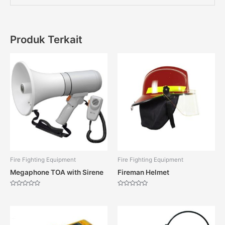
Produk Terkait
Fire Fighting Equipment
Fire Fighting Equipment
Megaphone TOA with Sirene
Fireman Helmet
Dinilai
Dinilai
0
0
dari
dari
5
5