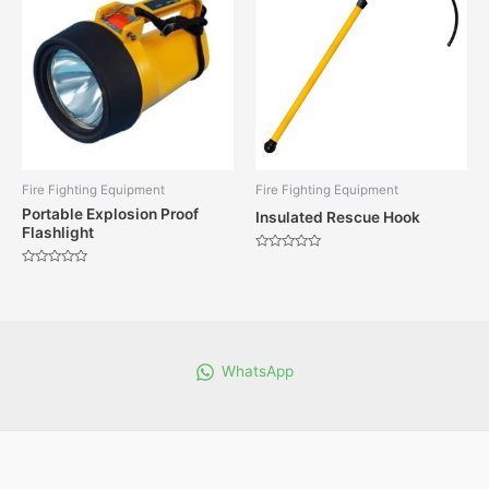
Fire Fighting Equipment
Fire Fighting Equipment
Portable Explosion Proof
Insulated Rescue Hook
Flashlight
Dinilai
0
Dinilai
dari
0
5
dari
5
WhatsApp