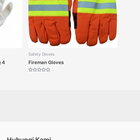
Safety Gloves
 4
Fireman Gloves
Dinilai
0
dari
5
Hubungi Kami