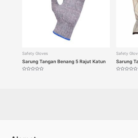
Safety Gloves
Safety Glo
Sarung Tangan Benang 5 Rajut Katun
Sarung T
Dinilai
Dinilai
0
0
dari
dari
5
5