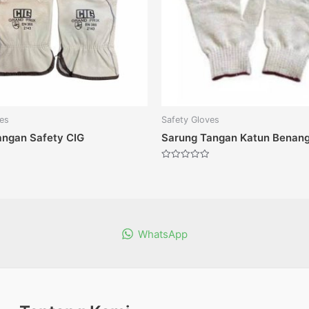
ves
Safety Gloves
angan Safety CIG
Sarung Tangan Katun Benang
Dinilai
0
dari
5
WhatsApp