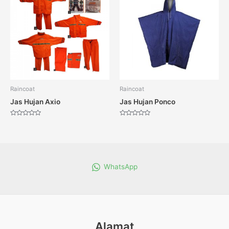
Raincoat
Raincoat
Jas Hujan Axio
Jas Hujan Ponco
Dinilai
Dinilai
0
0
dari
dari
5
5
WhatsApp
Alamat