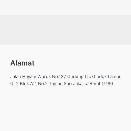
Dinilai
dari
0
5
dari
5
Alamat
Jalan Hayam Wuruk No.127 Gedung Ltc Glodok Lantai
Gf 2 Blok A11 No.2 Taman Sari Jakarta Barat 11180