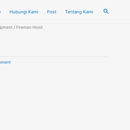
Cari
e
Hubungi Kami
Post
Tentang Kami
uipment
/ Fireman Hood
ipment