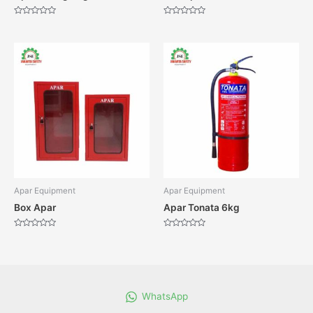
Dinilai
Dinilai
0
0
dari
dari
5
5
Apar Equipment
Apar Equipment
Box Apar
Apar Tonata 6kg
Dinilai
Dinilai
0
0
dari
dari
5
5
WhatsApp