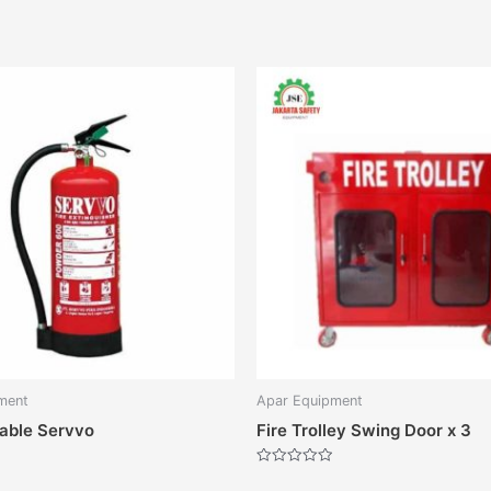
ment
Apar Equipment
able Servvo
Fire Trolley Swing Door x 3
Dinilai
0