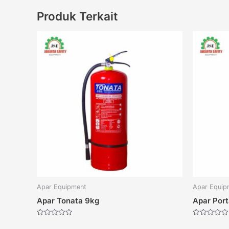
Produk Terkait
Apar Equipment
Apar Equip
Apar Tonata 9kg
Apar Port
Dinilai
Dinilai
0
0