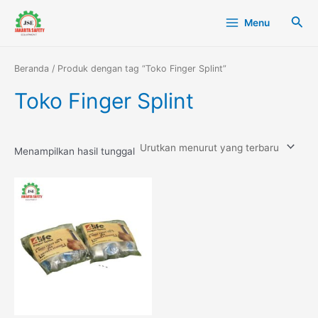
Lewati
Main
Cari
Menu
ke
Menu
konten
Beranda
/ Produk dengan tag “Toko Finger Splint”
Toko Finger Splint
Menampilkan hasil tunggal