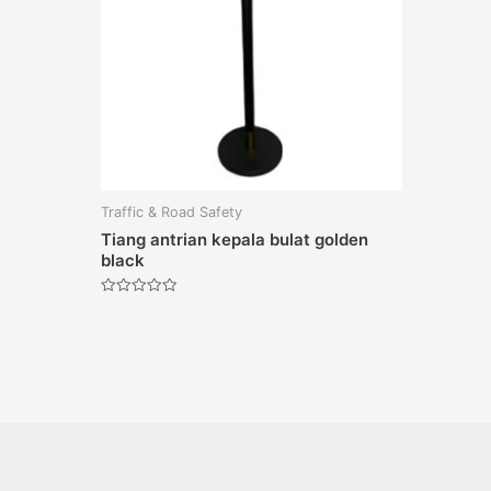
Traffic & Road Safety
Tiang antrian kepala bulat golden
black
Dinilai
0
dari
5